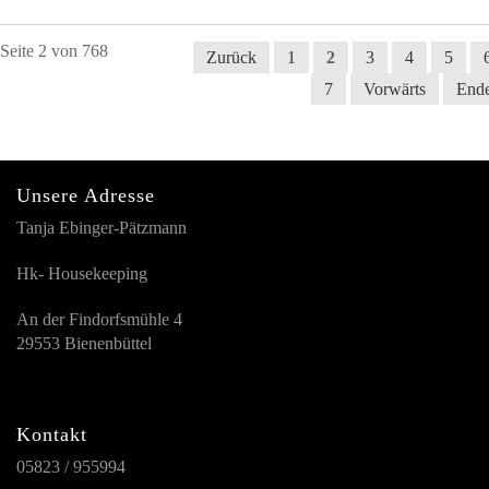
Seite 2 von 768
Zurück
1
2
3
4
5
7
Vorwärts
End
Unsere Adresse
Tanja Ebinger-Pätzmann
Hk- Housekeeping
An der Findorfsmühle 4
29553 Bienenbüttel
Kontakt
05823 / 955994