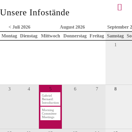
Unsere Infostände
< Juli 2026
August 2026
September 2
Montag
Dienstag
Mittwoch
Donnerstag
Freitag
Samstag
So
1
3
4
5
6
7
8
Gabriel
Bernard:
Introduction
Morning
Committee
Meetings